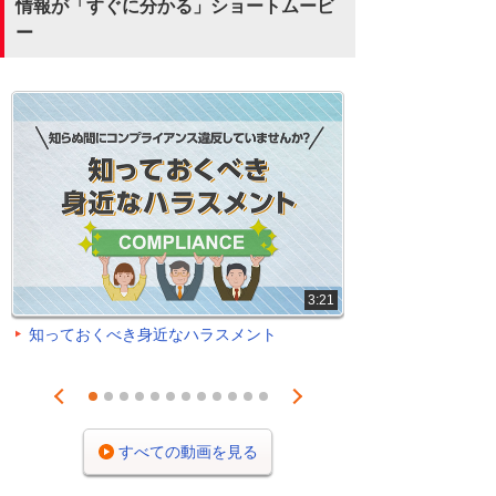
情報が「すぐに分かる」ショートムービ
ー
3:21
知っておくべき身近なハラスメント
Prev
Next
1
2
3
4
5
6
7
8
9
10
11
12
すべての動画を見る