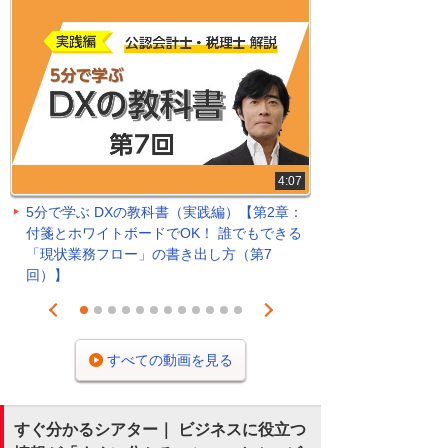
4:07
5分で学ぶ DXの教科書（実践編）【第2章：
付箋とホワイトボードでOK！ 誰でもできる
「現状業務フロー」の書き出し方（第7
回）】
Prev
Next
1
2
3
4
5
6
7
8
9
10
11
12
すべての動画を見る
すぐ分かるシアター｜ ビジネスに役立つ