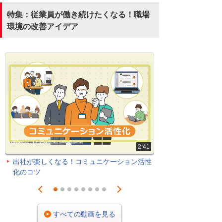
特集：従業員が働き続けたくなる！職場
環境の改善アイデア
2:41
出社が楽しくなる！コミュニケーション活性
化のコツ
Prev
Next
1
2
3
4
5
6
7
8
すべての動画を見る