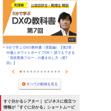
4:07
5分で学ぶ DXの教科書（実践編）【第2章：
付箋とホワイトボードでOK！ 誰でもできる
「現状業務フロー」の書き出し方（第7
回）】
Prev
Next
1
2
3
4
5
6
7
8
9
10
11
12
すべての動画を見る
すぐ分かるシアター｜ ビジネスに役立つ
情報が「すぐに分かる」ショートムービ