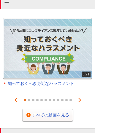
ー
3:21
知っておくべき身近なハラスメント
Prev
Next
1
2
3
4
5
6
7
8
9
10
11
12
すべての動画を見る