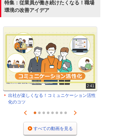
特集：従業員が働き続けたくなる！職場
環境の改善アイデア
2:41
出社が楽しくなる！コミュニケーション活性
化のコツ
Prev
Next
1
2
3
4
5
6
7
8
すべての動画を見る