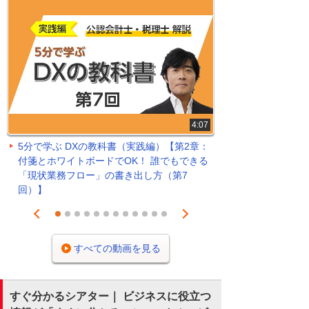
4:07
5分で学ぶ DXの教科書（実践編）【第2章：
付箋とホワイトボードでOK！ 誰でもできる
「現状業務フロー」の書き出し方（第7
回）】
Prev
Next
1
2
3
4
5
6
7
8
9
10
11
12
すべての動画を見る
すぐ分かるシアター｜ ビジネスに役立つ