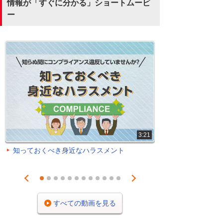
情報が「すぐに分かる」ショートムービ
ー
3:21
知っておくべき身近なハラスメント
Prev
Next
1
2
3
4
5
6
7
8
9
10
11
12
すべての動画を見る