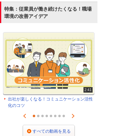
特集：従業員が働き続けたくなる！職場
環境の改善アイデア
2:41
出社が楽しくなる！コミュニケーション活性
化のコツ
Prev
Next
1
2
3
4
5
6
7
8
すべての動画を見る