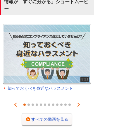
情報が「すぐに分かる」ショートムービ
ー
3:21
知っておくべき身近なハラスメント
Prev
Next
1
2
3
4
5
6
7
8
9
10
11
12
すべての動画を見る