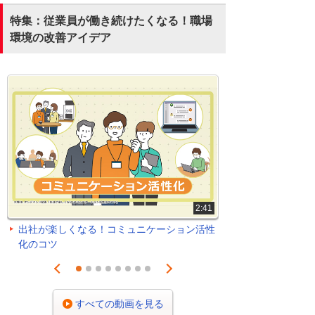
特集：従業員が働き続けたくなる！職場
環境の改善アイデア
2:41
出社が楽しくなる！コミュニケーション活性
化のコツ
Prev
Next
1
2
3
4
5
6
7
8
すべての動画を見る