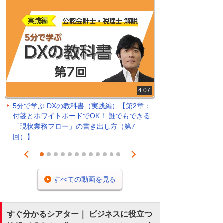
4:07
5分で学ぶ DXの教科書（実践編）【第2章：
付箋とホワイトボードでOK！ 誰でもできる
「現状業務フロー」の書き出し方（第7
回）】
Prev
Next
1
2
3
4
5
6
7
8
9
10
11
12
すべての動画を見る
すぐ分かるシアター｜ ビジネスに役立つ