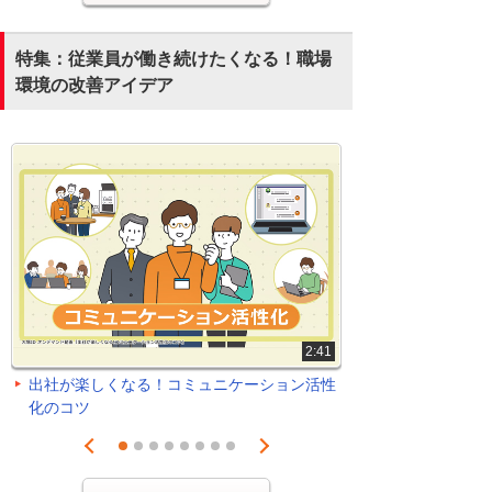
特集：従業員が働き続けたくなる！職場
環境の改善アイデア
2:41
出社が楽しくなる！コミュニケーション活性
化のコツ
Prev
Next
1
2
3
4
5
6
7
8