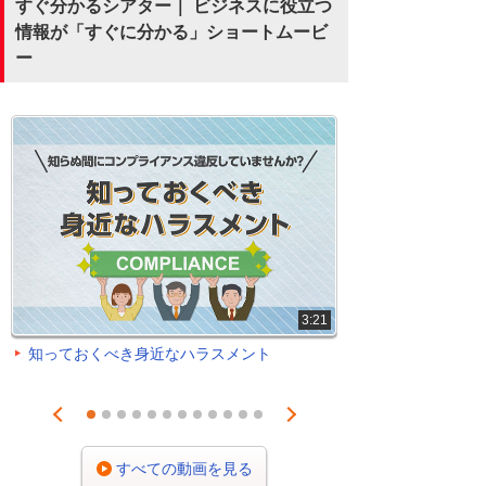
すぐ分かるシアター｜ ビジネスに役立つ
情報が「すぐに分かる」ショートムービ
ー
3:21
知っておくべき身近なハラスメント
Prev
Next
1
2
3
4
5
6
7
8
9
10
11
12
すべての動画を見る