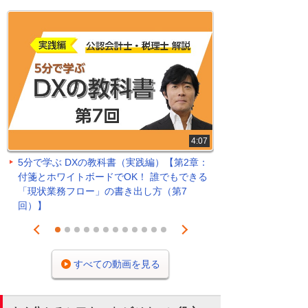
4:07
5分で学ぶ DXの教科書（実践編）【第2章：
付箋とホワイトボードでOK！ 誰でもできる
「現状業務フロー」の書き出し方（第7
回）】
Prev
Next
1
2
3
4
5
6
7
8
9
10
11
12
すべての動画を見る