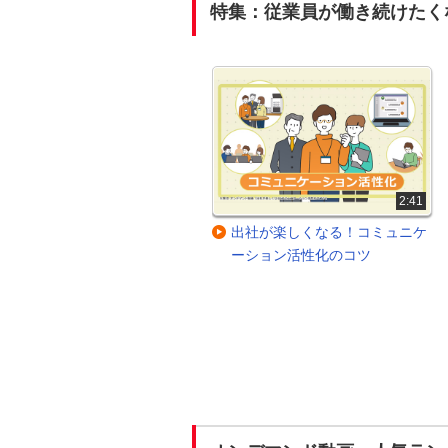
特集：従業員が働き続けたく
2:51
2:41
キーワードは「納得感」！人事
出社が楽しくなる！コミュニケ
評価と目標設定のポイント
ーション活性化のコツ