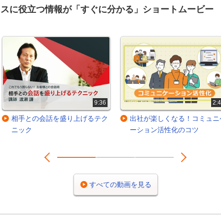
ネスに役立つ情報が「すぐに分かる」ショートムービー
9:36
2:
相手との会話を盛り上げるテク
出社が楽しくなる！コミュニ
ニック
ーション活性化のコツ
Prev
Next
1
2
3
すべての動画を見る