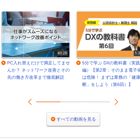
40:28
5:
PC入れ替えだけで満足してませ
5分で学ぶ DXの教科書（実践
んか？ ネットワーク改善とその
編）【第2章：そのまま電子
先の働き方改革まで徹底解説
は危険！ まずは業務の「健
断」をしよう（第6回）】
Prev
Next
1
2
3
すべての動画を見る