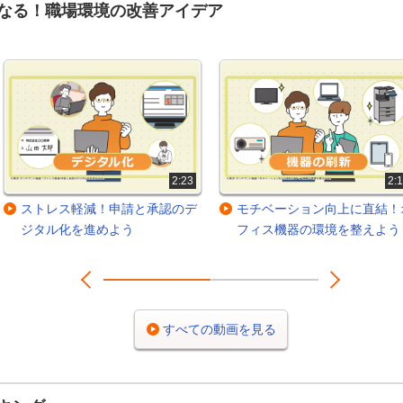
なる！職場環境の改善アイデア
2:23
2:
ストレス軽減！申請と承認のデ
モチベーション向上に直結！
ジタル化を進めよう
フィス機器の環境を整えよう
Prev
Next
1
2
すべての動画を見る