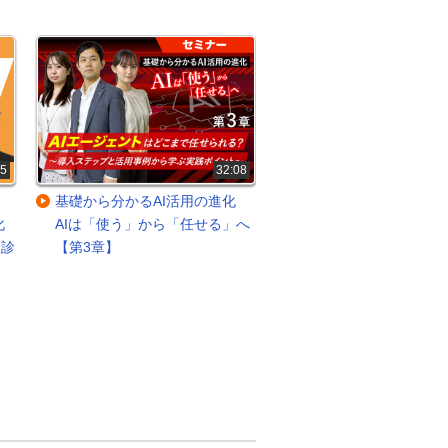
35
32:08
基礎から分かるAI活用の進化
基礎から分かるAI活
化
AIは「使う」から「任せる」へ
AIは「使う」から「任
康診
【第3章】
【第2章】