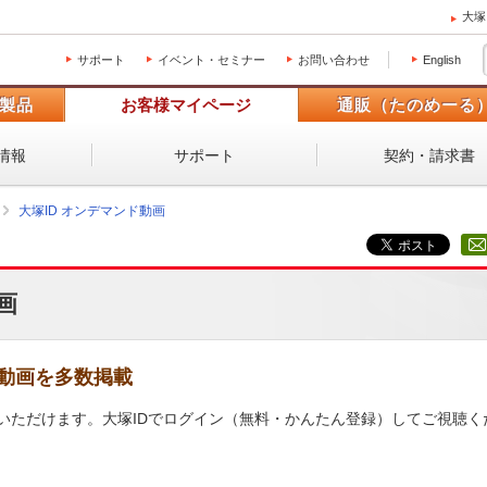
大塚
サポート
イベント・セミナー
お問い合わせ
English
製品
お客様マイページ
通販（たのめーる
情報
サポート
契約・請求書
大塚ID オンデマンド動画
画
動画を多数掲載
いただけます。大塚IDでログイン（無料・かんたん登録）してご視聴く