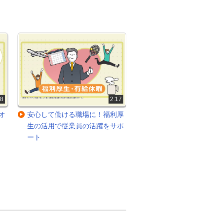
18
2:17
オ
安心して働ける職場に！福利厚
選べる働き方！ライフ
生の活用で従業員の活躍をサポ
に合った働き方を奨励
ート