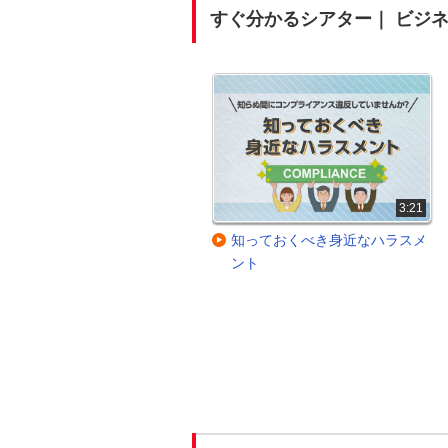
すぐ分かるシアター｜ ビジ
2:16
3:21
【事前準備編】備えあれば憂い
知っておくべき身近なハラスメ
なし！ オンライン商談成功のポ
ント
イント