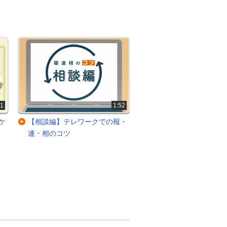
41
1:52
ケ
【相談編】テレワークでの報・
管理者がとるべき問題
連・相のコツ
初動対応