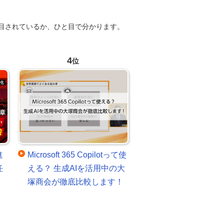
目されているか、ひと目で分かります。
4
位
進
Microsoft 365 Copilotって使
任
える？ 生成AIを活用中の大
塚商会が徹底比較します！