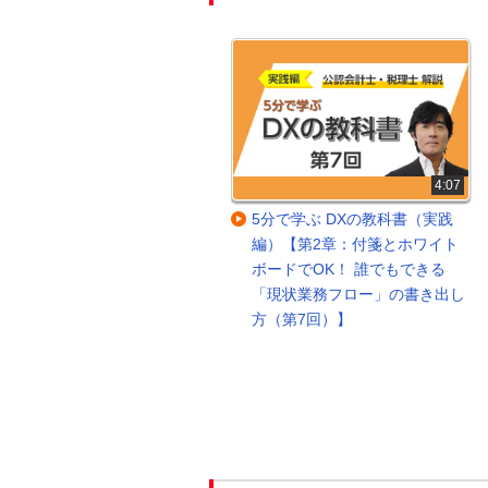
30:40
4:07
明日からマネできる！中小企業
5分で学ぶ DXの教科書（実践
のkintone活用パターン大公開
編）【第2章：付箋とホワイト
ボードでOK！ 誰でもできる
「現状業務フロー」の書き出し
方（第7回）】