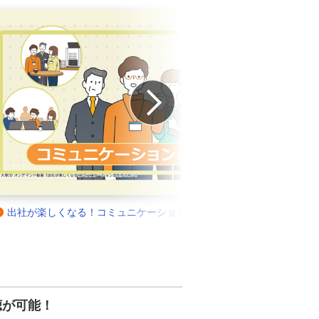
Next
AIで業務効率＆業績アップ！ 最新のAI活用事例をご紹介
C
（全4コース）
聴が可能！