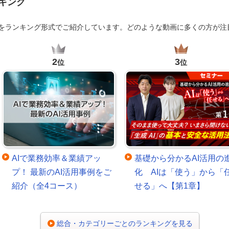
キング
画をランキング形式でご紹介しています。どのような動画に多くの方が注
2
3
位
位
AIで業務効率＆業績アッ
基礎から分かるAI活用の
プ！ 最新のAI活用事例をご
化 AIは「使う」から「
紹介（全4コース）
せる」へ【第1章】
総合・カテゴリーごとのランキングを見る