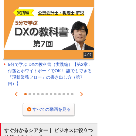
4:07
5分で学ぶ DXの教科書（実践編）【第2章：
付箋とホワイトボードでOK！ 誰でもできる
「現状業務フロー」の書き出し方（第7
回）】
Prev
Next
1
2
3
4
5
6
7
8
9
10
11
12
すべての動画を見る
すぐ分かるシアター｜ ビジネスに役立つ