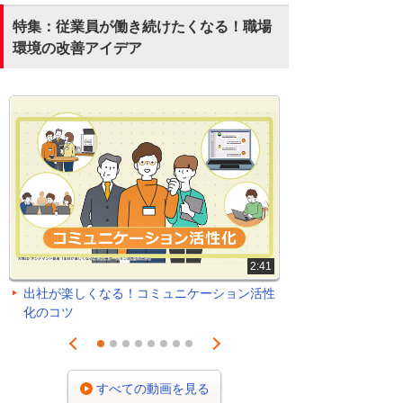
特集：従業員が働き続けたくなる！職場
環境の改善アイデア
2:41
出社が楽しくなる！コミュニケーション活性
化のコツ
Prev
Next
1
2
3
4
5
6
7
8
すべての動画を見る