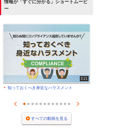
情報が「すぐに分かる」ショートムービ
ー
3:21
知っておくべき身近なハラスメント
Prev
Next
1
2
3
4
5
6
7
8
9
10
11
12
すべての動画を見る