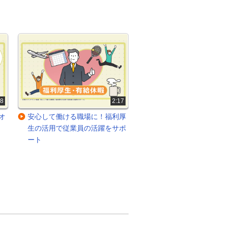
18
2:17
オ
安心して働ける職場に！福利厚
選べる働き方！ライフ
生の活用で従業員の活躍をサポ
に合った働き方を奨励
ート