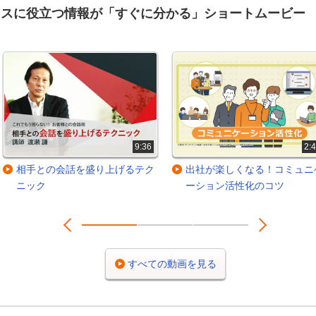
ネスに役立つ情報が「すぐに分かる」ショートムービー
9:36
2:
相手との会話を盛り上げるテク
出社が楽しくなる！コミュニ
ニック
ーション活性化のコツ
Prev
Next
1
2
3
すべての動画を見る