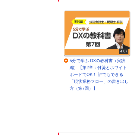
30:40
4:07
明日からマネできる！中小企業
5分で学ぶ DXの教科書（実践
のkintone活用パターン大公開
編）【第2章：付箋とホワイト
ボードでOK！ 誰でもできる
「現状業務フロー」の書き出し
方（第7回）】