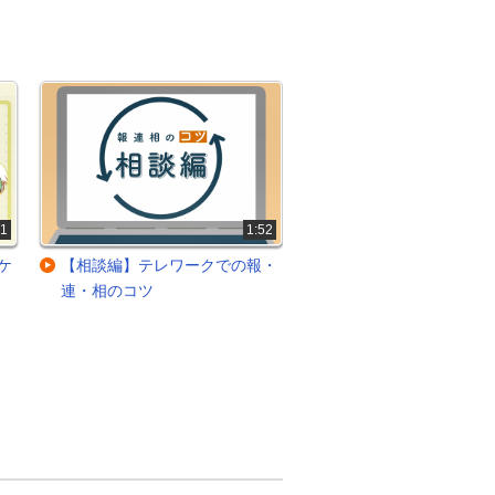
41
1:52
ケ
【相談編】テレワークでの報・
管理者がとるべき問題
連・相のコツ
初動対応