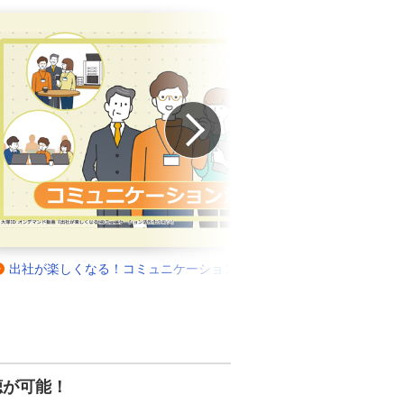
Next
楽しくなる！コミュニケーション活性化のコツ
AIで業務効率
（全4コース）
聴が可能！