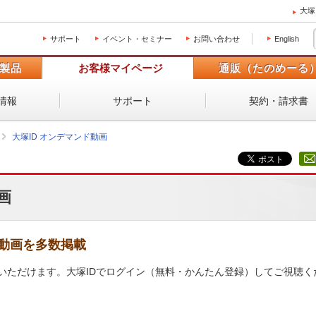
大塚
サポート
イベント・セミナー
お問い合わせ
English
製品
お客様マイページ
通販（たのめーる
情報
サポート
契約・請求書
大塚ID オンデマンド動画
画
動画を多数掲載
いただけます。大塚IDでログイン（無料・かんたん登録）してご視聴く