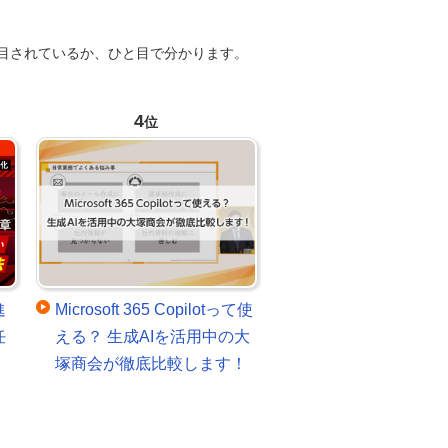
目されているか、ひと目で分かります。
4
位
進
Microsoft 365 Copilotって使
任
える？ 生成AIを活用中の大
塚商会が徹底比較します！