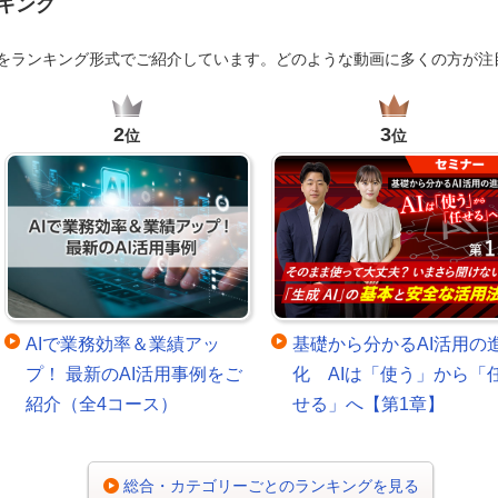
キング
画をランキング形式でご紹介しています。どのような動画に多くの方が注
2
3
位
位
AIで業務効率＆業績アッ
基礎から分かるAI活用の
プ！ 最新のAI活用事例をご
化 AIは「使う」から「
紹介（全4コース）
せる」へ【第1章】
総合・カテゴリーごとのランキングを見る