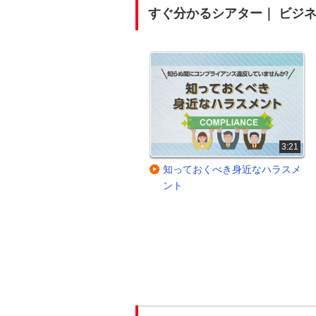
すぐ分かるシアター｜ ビジ
2:16
3:21
【事前準備編】備えあれば憂い
知っておくべき身近なハラスメ
なし！ オンライン商談成功のポ
ント
イント