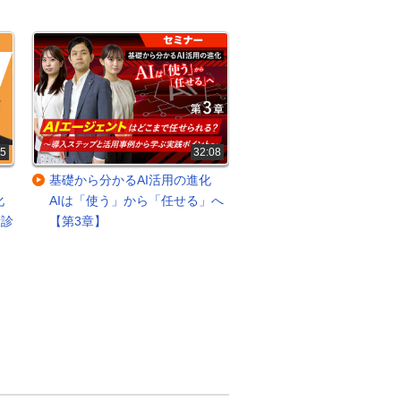
35
32:08
基礎から分かるAI活用の進化
基礎から分かるAI活
化
AIは「使う」から「任せる」へ
AIは「使う」から「任
康診
【第3章】
【第2章】