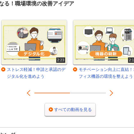
なる！職場環境の改善アイデア
2:23
2:
ストレス軽減！申請と承認のデ
モチベーション向上に直結！
ジタル化を進めよう
フィス機器の環境を整えよう
Prev
Next
1
2
すべての動画を見る