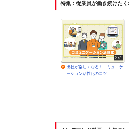
特集：従業員が働き続けたく
2:51
2:41
キーワードは「納得感」！人事
出社が楽しくなる！コミュニケ
評価と目標設定のポイント
ーション活性化のコツ