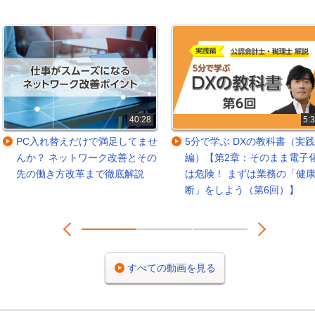
40:28
5:
PC入れ替えだけで満足してませ
5分で学ぶ DXの教科書（実践
んか？ ネットワーク改善とその
編）【第2章：そのまま電子
先の働き方改革まで徹底解説
は危険！ まずは業務の「健
断」をしよう（第6回）】
Prev
Next
1
2
3
すべての動画を見る