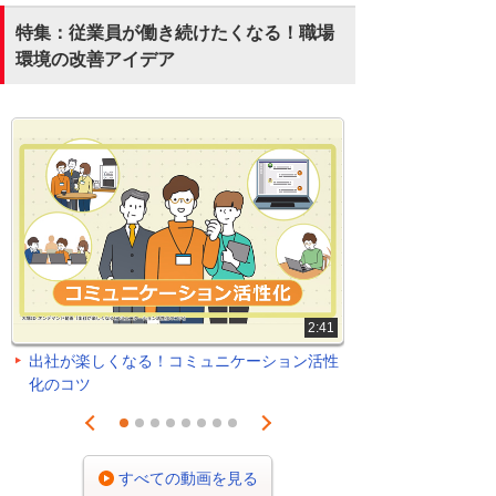
特集：従業員が働き続けたくなる！職場
環境の改善アイデア
2:41
出社が楽しくなる！コミュニケーション活性
化のコツ
Prev
Next
1
2
3
4
5
6
7
8
すべての動画を見る