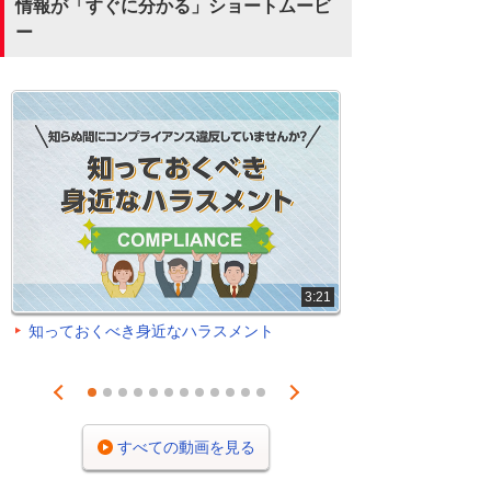
情報が「すぐに分かる」ショートムービ
ー
3:21
知っておくべき身近なハラスメント
Prev
Next
1
2
3
4
5
6
7
8
9
10
11
12
すべての動画を見る