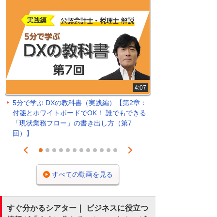
4:07
5分で学ぶ DXの教科書（実践編）【第2章：
付箋とホワイトボードでOK！ 誰でもできる
「現状業務フロー」の書き出し方（第7
回）】
Prev
Next
1
2
3
4
5
6
7
8
9
10
11
12
すべての動画を見る
すぐ分かるシアター｜ ビジネスに役立つ