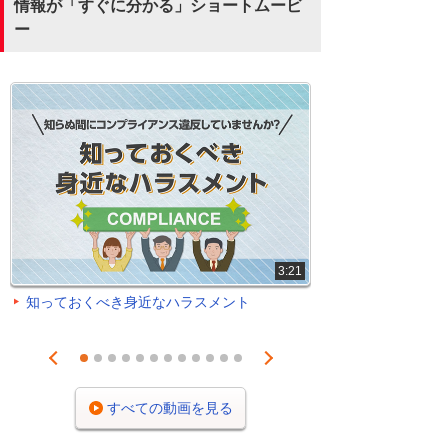
情報が「すぐに分かる」ショートムービ
ー
3:21
知っておくべき身近なハラスメント
Prev
Next
1
2
3
4
5
6
7
8
9
10
11
12
すべての動画を見る