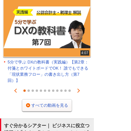
4:07
5分で学ぶ DXの教科書（実践編）【第2章：
付箋とホワイトボードでOK！ 誰でもできる
「現状業務フロー」の書き出し方（第7
回）】
Prev
Next
1
2
3
4
5
6
7
8
9
10
11
12
すべての動画を見る
すぐ分かるシアター｜ ビジネスに役立つ