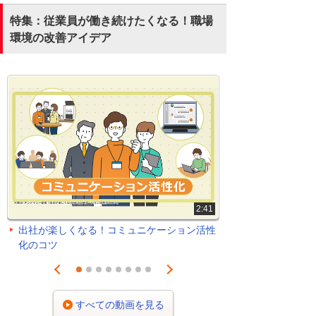
特集：従業員が働き続けたくなる！職場
環境の改善アイデア
2:41
出社が楽しくなる！コミュニケーション活性
化のコツ
Prev
Next
1
2
3
4
5
6
7
8
すべての動画を見る