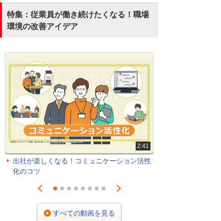
特集：従業員が働き続けたくなる！職場
環境の改善アイデア
2:41
出社が楽しくなる！コミュニケーション活性
化のコツ
Prev
Next
1
2
3
4
5
6
7
8
すべての動画を見る