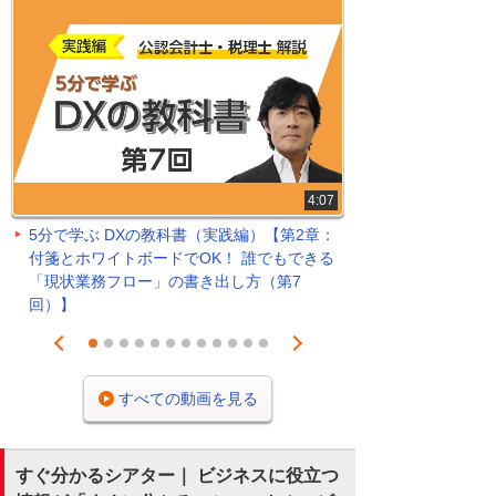
4:07
5分で学ぶ DXの教科書（実践編）【第2章：
付箋とホワイトボードでOK！ 誰でもできる
「現状業務フロー」の書き出し方（第7
回）】
Prev
Next
1
2
3
4
5
6
7
8
9
10
11
12
すべての動画を見る
すぐ分かるシアター｜ ビジネスに役立つ