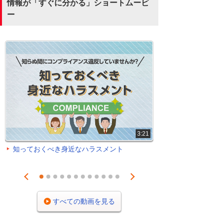
情報が「すぐに分かる」ショートムービ
ー
3:21
知っておくべき身近なハラスメント
Prev
Next
1
2
3
4
5
6
7
8
9
10
11
12
すべての動画を見る