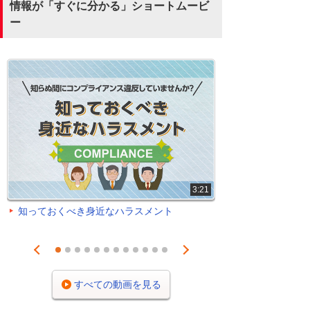
情報が「すぐに分かる」ショートムービ
ー
3:21
知っておくべき身近なハラスメント
Prev
Next
1
2
3
4
5
6
7
8
9
10
11
12
すべての動画を見る