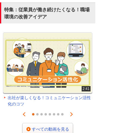
特集：従業員が働き続けたくなる！職場
環境の改善アイデア
2:41
出社が楽しくなる！コミュニケーション活性
化のコツ
Prev
Next
1
2
3
4
5
6
7
8
すべての動画を見る