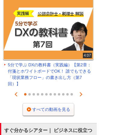
4:07
5分で学ぶ DXの教科書（実践編）【第2章：
付箋とホワイトボードでOK！ 誰でもできる
「現状業務フロー」の書き出し方（第7
回）】
Prev
Next
1
2
3
4
5
6
7
8
9
10
11
12
すべての動画を見る
すぐ分かるシアター｜ ビジネスに役立つ