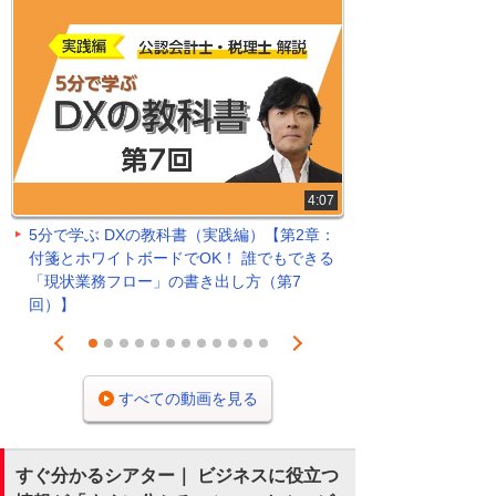
4:07
5分で学ぶ DXの教科書（実践編）【第2章：
付箋とホワイトボードでOK！ 誰でもできる
「現状業務フロー」の書き出し方（第7
回）】
Prev
Next
1
2
3
4
5
6
7
8
9
10
11
12
すべての動画を見る
すぐ分かるシアター｜ ビジネスに役立つ