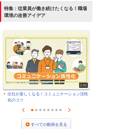
特集：従業員が働き続けたくなる！職場
環境の改善アイデア
2:41
出社が楽しくなる！コミュニケーション活性
化のコツ
Prev
Next
1
2
3
4
5
6
7
8
すべての動画を見る