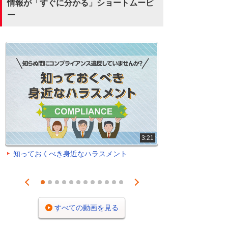
情報が「すぐに分かる」ショートムービ
ー
3:21
知っておくべき身近なハラスメント
Prev
Next
1
2
3
4
5
6
7
8
9
10
11
12
すべての動画を見る