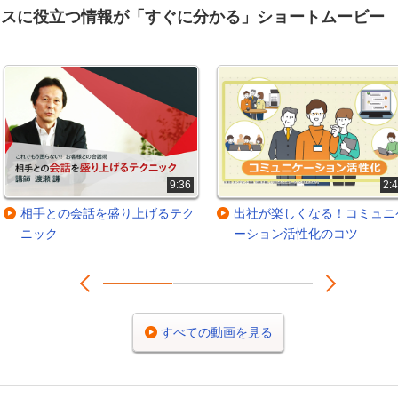
ネスに役立つ情報が「すぐに分かる」ショートムービー
9:36
2:
相手との会話を盛り上げるテク
出社が楽しくなる！コミュニ
ニック
ーション活性化のコツ
Prev
Next
1
2
3
すべての動画を見る