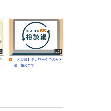
41
1:52
ケ
【相談編】テレワークでの報・
管理者がとるべき問題
連・相のコツ
初動対応