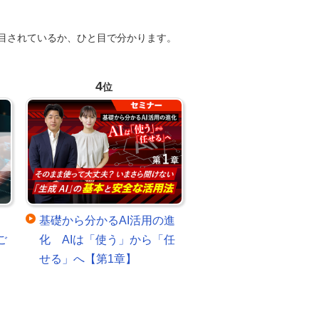
目されているか、ひと目で分かります。
4
位
基礎から分かるAI活用の進
ご
化 AIは「使う」から「任
せる」へ【第1章】