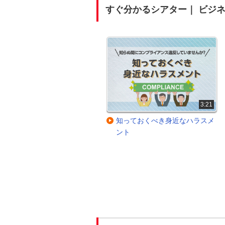
すぐ分かるシアター｜ ビジ
2:16
3:21
【事前準備編】備えあれば憂い
知っておくべき身近なハラスメ
なし！ オンライン商談成功のポ
ント
イント