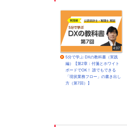
30:40
4:07
明日からマネできる！中小企業
5分で学ぶ DXの教科書（実践
のkintone活用パターン大公開
編）【第2章：付箋とホワイト
ボードでOK！ 誰でもできる
「現状業務フロー」の書き出し
方（第7回）】