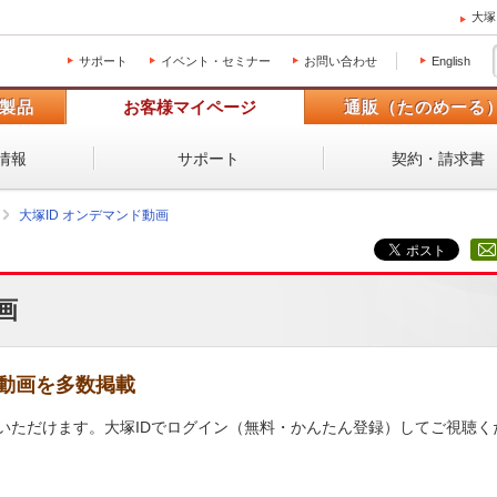
大塚
サポート
イベント・セミナー
お問い合わせ
English
製品
お客様マイページ
通販（たのめーる
情報
サポート
契約・請求書
大塚ID オンデマンド動画
画
動画を多数掲載
いただけます。大塚IDでログイン（無料・かんたん登録）してご視聴く