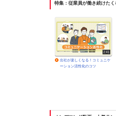
特集：従業員が働き続けたく
2:51
2:41
キーワードは「納得感」！人事
出社が楽しくなる！コミュニケ
評価と目標設定のポイント
ーション活性化のコツ