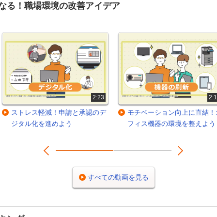
なる！職場環境の改善アイデア
2:23
2:
ストレス軽減！申請と承認のデ
モチベーション向上に直結！
ジタル化を進めよう
フィス機器の環境を整えよう
Prev
Next
1
2
すべての動画を見る