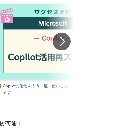
Next
PC入れ替えだけで満足してませんか？ ネットワーク改善
A
とその先の働き方改革まで徹底解説
聴が可能！