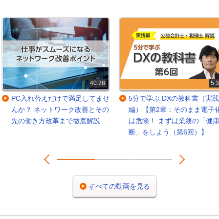
40:28
5:
PC入れ替えだけで満足してませ
5分で学ぶ DXの教科書（実践
んか？ ネットワーク改善とその
編）【第2章：そのまま電子
先の働き方改革まで徹底解説
は危険！ まずは業務の「健
断」をしよう（第6回）】
Prev
Next
1
2
3
すべての動画を見る