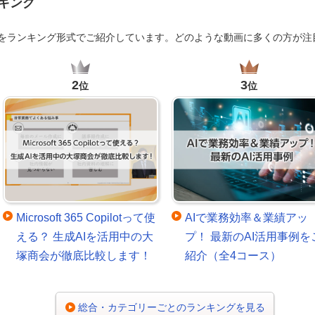
キング
画をランキング形式でご紹介しています。どのような動画に多くの方が注
2
3
位
位
Microsoft 365 Copilotって使
AIで業務効率＆業績アッ
える？ 生成AIを活用中の大
プ！ 最新のAI活用事例を
塚商会が徹底比較します！
紹介（全4コース）
総合・カテゴリーごとのランキングを見る