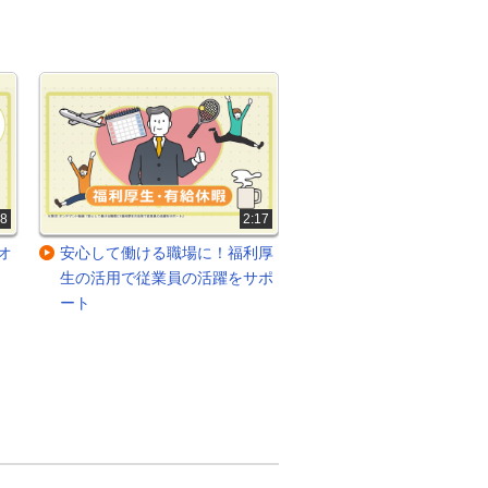
18
2:17
オ
安心して働ける職場に！福利厚
選べる働き方！ライフ
生の活用で従業員の活躍をサポ
に合った働き方を奨励
ート