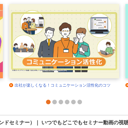
Copilotの活用をもう一度！使いこなすすべを優しく解説し
ます！
1
2
3
4
5
6
ンドセミナー）｜ いつでもどこでもセミナー動画の視