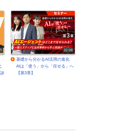
35
32:08
基礎から分かるAI活用の進化
基礎から分かるAI活
化
AIは「使う」から「任せる」へ
AIは「使う」から「任
康診
【第3章】
【第2章】