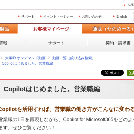
大塚
サポート
イベント・セミナー
お問い合わせ
English
製品
お客様マイページ
通販（たのめーる
情報
サポート
契約・請求書
大塚ID オンデマンド動画
動画一覧（絞り込み検索）
Copilotはじめました。営業職編
Copilotはじめました。営業職編
Copilotを活用すれば、営業職の働き方がこんなに変わ
営業職の1日を再現しながら、Copilot for Microsoft36
ます。ぜひご覧ください！