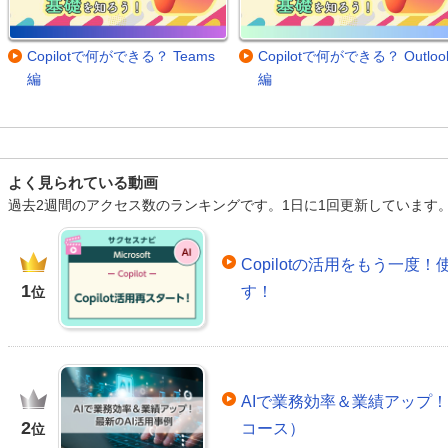
Copilotで何ができる？ Teams
Copilotで何ができる？ Outloo
編
編
よく見られている動画
過去2週間のアクセス数のランキングです。1日に1回更新しています
Copilotの活用をもう一
1
す！
位
AIで業務効率＆業績アップ！
2
コース）
位