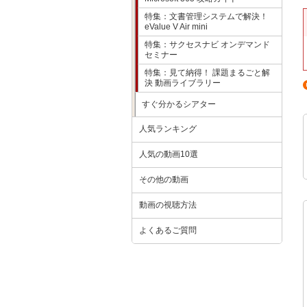
特集：文書管理システムで解決！
eValue V Air mini
特集：サクセスナビ オンデマンド
セミナー
特集：見て納得！ 課題まるごと解
決 動画ライブラリー
すぐ分かるシアター
人気ランキング
人気の動画10選
その他の動画
動画の視聴方法
よくあるご質問