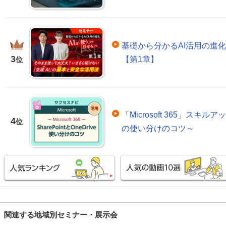
基礎から分かるAI活用の進
3
【第1章】
位
「Microsoft 365」スキルアッ
4
位
の使い分けのコツ～
関連する地域別セミナー・展示会