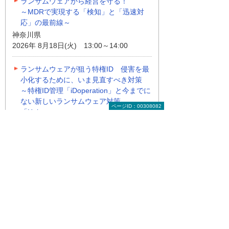
ランサムウェアから経営を守る！
～MDRで実現する「検知」と「迅速対
応」の最前線～
神奈川県
2026年 8月18日(火) 13:00～14:00
ランサムウェアが狙う特権ID 侵害を最
小化するために、いま見直すべき対策
～特権ID管理「iDoperation」と今までに
ない新しいランサムウェア対策
ページID：00308082
「Halcyon」～
東京都
2026年 8月18日(火) 13:30～14:40
地域別セミナー・展示会の一覧
ナビゲーションメニュー
大塚ID オンデマンド動画
動画一覧