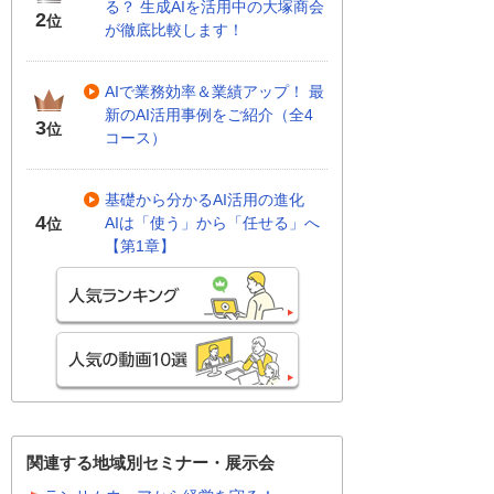
る？ 生成AIを活用中の大塚商会
2
位
が徹底比較します！
AIで業務効率＆業績アップ！ 最
新のAI活用事例をご紹介（全4
3
位
コース）
基礎から分かるAI活用の進化
4
AIは「使う」から「任せる」へ
位
【第1章】
関連する地域別セミナー・展示会