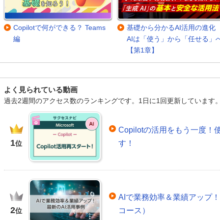
Copilotで何ができる？ Teams
基礎から分かるAI活用の進
編
AIは「使う」から「任せる」
【第1章】
よく見られている動画
過去2週間のアクセス数のランキングです。1日に1回更新しています
Copilotの活用をもう一
1
す！
位
AIで業務効率＆業績アップ！
2
コース）
位