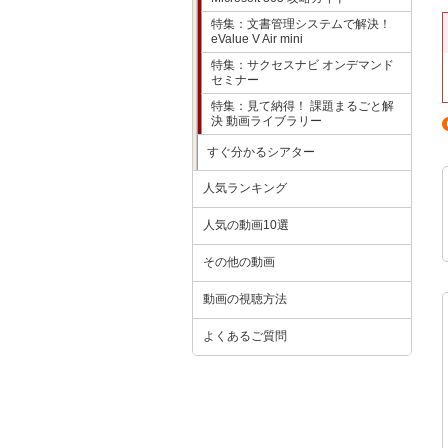
特集：文書管理システムで解決！
eValue V Air mini
特集：サクセスナビ オンデマンド
セミナー
特集：見て納得！ 課題まるごと解
決 動画ライブラリー
すぐ分かるシアター
人気ランキング
人気の動画10選
その他の動画
動画の視聴方法
よくあるご質問