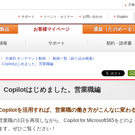
大塚
サポート
イベント・セミナー
お問い合わせ
English
製品
お客様マイページ
通販（たのめーる
情報
サポート
契約・請求書
大塚ID オンデマンド動画
動画一覧（絞り込み検索）
Copilotはじめました。営業職編
Copilotはじめました。営業職編
Copilotを活用すれば、営業職の働き方がこんなに変わ
営業職の1日を再現しながら、Copilot for Microsoft36
ます。ぜひご覧ください！