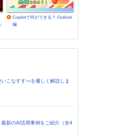
化
Copilotで何ができる？ Outlook
へ
編
。
度！使いこなすすべを優しく解説しま
 最新のAI活用事例をご紹介（全4