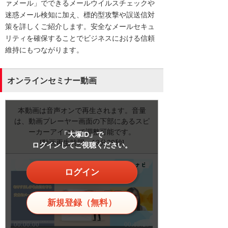
ァメール」でできるメールウイルスチェックや
迷惑メール検知に加え、標的型攻撃や誤送信対
策を詳しくご紹介します。安全なメールセキュ
リティを確保することでビジネスにおける信頼
維持にもつながります。
オンラインセミナー動画
本動画は音声オンで再生されます。音量
は、動画プレーヤー画面の下部にあるスピ
ーカーアイコンで調整可能です。
「大塚ID」で
[動画再生時間：13分29秒]
ログインしてご視聴ください。
ログイン
新規登録（無料）