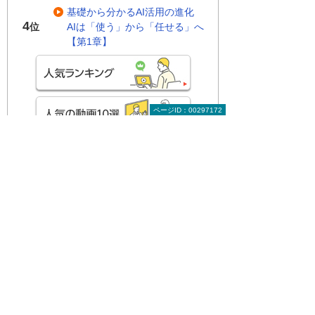
基礎から分かるAI活用の進化
4
AIは「使う」から「任せる」へ
位
【第1章】
ページID：00297172
関連する地域別セミナー・展示会
実際に操作して学ぶAI活用！ Copilotハン
ズオンセミナー
～明日から使える実践型セミナー～
広島県・広島市
2026年 8月19日(水) 10:00～15:30
基幹システム×AI AIで進化する基幹業
務 データがつながり、業務が回る会社