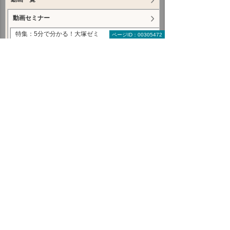
動画セミナー
特集：5分で分かる！大塚ゼミ
ページID：00305472
特集：動画でわかる！ たよれーる Microsoft 365
攻略ガイド
特集：文書管理システムで解決！eValue V Air
mini
特集：サクセスナビ オンデマンドセミナー
Microsoft
Adobe
kintone
コミュニケーションツール
情報共有・ドキュメント管理ツール
セキュリティ
回線・ネットワーク
BI
特別企画
特集：見て納得！ 課題まるごと解決 動画ライブ
ラリー