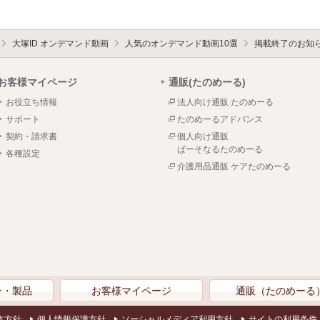
大塚ID オンデマンド動画
人気のオンデマンド動画10選
掲載終了のお知
お客様マイページ
通販(たのめーる)
お役立ち情報
法人向け通販 たのめーる
サポート
たのめーるアドバンス
契約・請求書
個人向け通販
ぱーそなるたのめーる
各種設定
介護用品通販 ケアたのめーる
ン・製品
お客様マイページ
通販（たのめーる
本方針
個人情報保護方針
ソーシャルメディア利用方針
サイトの利用条件