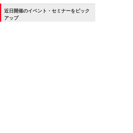
近日開催のイベント・セミナーをピック
アップ
大塚商会が主催する新着イベント・セミナーの
中から、IT戦略や業務改善などに役立つ注目の
イベント・セミナーをピックアップします。
AI・データ活用
セキュリティ対策
AI・IoT・RPA
セキュリティ
オンライン
AI活用の次なる一歩 業務効率化と安全な活
用
～生成AIのリスクを理解し、安心して活用す
るための実践セミナー～
オンライン
2026年 8月25日（火） 13:15～16:00
AI・データ活用
AI・IoT・RPA
データ分析・活用
営業・業務プロセス効率化