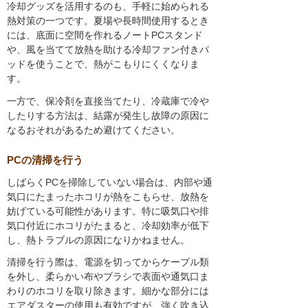
冷却グッズを活用するのも、手軽に始められる
熱対策の一つです。夏場や長時間使用するとき
には、底面に空間を作れるノートPCスタンド
や、風を当てて放熱を助ける冷却ファン付きパ
ッドを使うことで、熱がこもりにくくなりま
す。
一方で、保冷剤を直接当てたり、冷蔵庫で冷や
したりする方法は、結露が発生し故障の原因に
なるおそれがあるため避けてください。
PCの清掃を行う
しばらくPCを掃除していない場合は、内部や通
気口にたまったホコリが熱をこもらせ、放熱を
妨げている可能性があります。特に吸気口や排
気口付近にホコリがたまると、冷却効率が低下
し、熱トラブルの原因になりかねません。
清掃を行う際は、電源を切ってからケーブル類
を外し、柔らかい布やブラシで表面や通気口ま
わりのホコリを取り除きます。細かな部分には
エアダスターの使用も有効ですが、強く吹き込