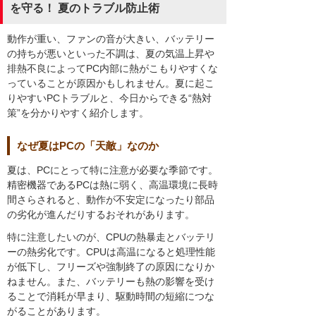
を守る！ 夏のトラブル防止術
動作が重い、ファンの音が大きい、バッテリー
の持ちが悪いといった不調は、夏の気温上昇や
排熱不良によってPC内部に熱がこもりやすくな
っていることが原因かもしれません。夏に起こ
りやすいPCトラブルと、今日からできる“熱対
策”を分かりやすく紹介します。
なぜ夏はPCの「天敵」なのか
夏は、PCにとって特に注意が必要な季節です。
精密機器であるPCは熱に弱く、高温環境に長時
間さらされると、動作が不安定になったり部品
の劣化が進んだりするおそれがあります。
特に注意したいのが、CPUの熱暴走とバッテリ
ーの熱劣化です。CPUは高温になると処理性能
が低下し、フリーズや強制終了の原因になりか
ねません。また、バッテリーも熱の影響を受け
ることで消耗が早まり、駆動時間の短縮につな
がることがあります。