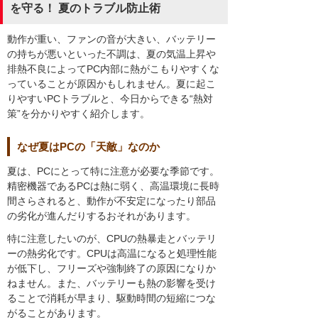
を守る！ 夏のトラブル防止術
動作が重い、ファンの音が大きい、バッテリー
の持ちが悪いといった不調は、夏の気温上昇や
排熱不良によってPC内部に熱がこもりやすくな
っていることが原因かもしれません。夏に起こ
りやすいPCトラブルと、今日からできる“熱対
策”を分かりやすく紹介します。
なぜ夏はPCの「天敵」なのか
夏は、PCにとって特に注意が必要な季節です。
精密機器であるPCは熱に弱く、高温環境に長時
間さらされると、動作が不安定になったり部品
の劣化が進んだりするおそれがあります。
特に注意したいのが、CPUの熱暴走とバッテリ
ーの熱劣化です。CPUは高温になると処理性能
が低下し、フリーズや強制終了の原因になりか
ねません。また、バッテリーも熱の影響を受け
ることで消耗が早まり、駆動時間の短縮につな
がることがあります。