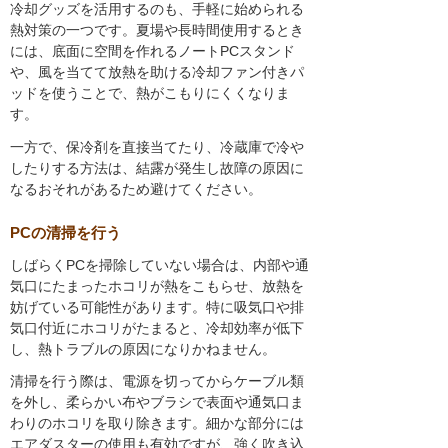
冷却グッズを活用するのも、手軽に始められる
熱対策の一つです。夏場や長時間使用するとき
には、底面に空間を作れるノートPCスタンド
や、風を当てて放熱を助ける冷却ファン付きパ
ッドを使うことで、熱がこもりにくくなりま
す。
一方で、保冷剤を直接当てたり、冷蔵庫で冷や
したりする方法は、結露が発生し故障の原因に
なるおそれがあるため避けてください。
PCの清掃を行う
しばらくPCを掃除していない場合は、内部や通
気口にたまったホコリが熱をこもらせ、放熱を
妨げている可能性があります。特に吸気口や排
気口付近にホコリがたまると、冷却効率が低下
し、熱トラブルの原因になりかねません。
清掃を行う際は、電源を切ってからケーブル類
を外し、柔らかい布やブラシで表面や通気口ま
わりのホコリを取り除きます。細かな部分には
エアダスターの使用も有効ですが、強く吹き込