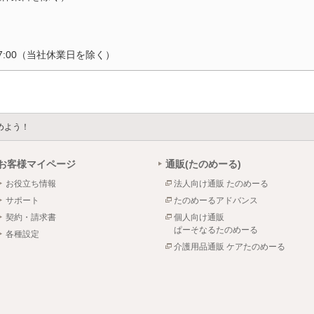
17:00（当社休業日を除く）
めよう！
お客様マイページ
通販(たのめーる)
お役立ち情報
法人向け通販 たのめーる
サポート
たのめーるアドバンス
契約・請求書
個人向け通販
ぱーそなるたのめーる
各種設定
介護用品通販 ケアたのめーる