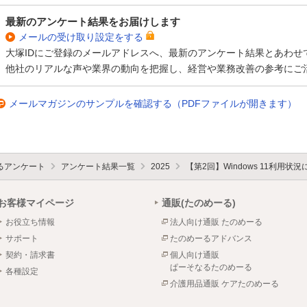
最新のアンケート結果をお届けします
メールの受け取り設定をする
大塚IDにご登録のメールアドレスへ、最新のアンケート結果とあわせ
他社のリアルな声や業界の動向を把握し、経営や業務改善の参考にご
メールマガジンのサンプルを確認する（PDFファイルが開きます）
るアンケート
アンケート結果一覧
2025
【第2回】Windows 11利用
お客様マイページ
通販(たのめーる)
お役立ち情報
法人向け通販 たのめーる
サポート
たのめーるアドバンス
契約・請求書
個人向け通販
ぱーそなるたのめーる
各種設定
介護用品通販 ケアたのめーる