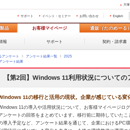
大塚
サポート
イベント・セミナー
お問い合わせ
English
製品
お客様マイページ
通販（たのめーる
情報
サポート
契約・請求書
るアンケート
アンケート結果一覧
2025
のアンケート結果
【第2回】Windows 11利用状況について
Windows 11の移行と活用の現状。企業が感じている
Windows 11の導入や活用状況について、お客様マイページ
アンケートの回答をまとめています。移行前に期待していたこ
の導入予定など、アンケート結果を通じて、企業におけるPC