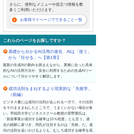
さらに、便利なメニューや役立つ情報を数
多くご利用いただけます。
お客様マイページでできること一覧
これらのページをお探しですか？
基礎から分かるAI活用の進化 AIは「使う」
から「任せる」へ【第1章】
最新の生成AIの動向を踏まえながら、業務に合った具体
的なAIの活用方法や、安全に利用するための生成AIツー
ルについて分かりやすく解説します。
成功法則をまねするより現実的な「失敗学」
（前編）
ビジネス書には成功の法則があふれる一方で、その法則
をそのまままねしたところで、うまくいかない場合が多
い。早稲田大学ビジネススクール教授の菅野寛氏は、
「新規事業が成功する確率は10％程度」とも言う。過
去の経験に基づき、同氏が注目するのは「失敗」だ。成
功の法則を追いかけるよりも、むしろ成功する確率を高