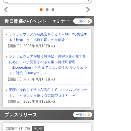
1
2
3
Prev
Next
近日開催のイベント・セミナー
一覧へ
ランサムウェアから経営を守る！～MDRで実現す
る「検知」と「迅速対応」の最前線～
【開催日】
2026年 8月18日(火)
ランサムウェアが狙う特権ID 侵害を最小化する
ために、いま見直すべき対策～特権ID管理
「iDoperation」と今までにない新しいランサムウ
ェア対策「Halcyon」～
【開催日】
2026年 8月18日(火)
実際に操作して学ぶAI活用！ Copilotハンズオンセ
ミナー～明日から使える実践型セミナー～
【開催日】
2026年 8月19日(水)
プレスリリース
一覧へ
2026年 8月 7日
その他