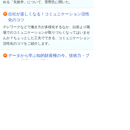
める「失敗学」について、菅野氏に聞いた。
出社が楽しくなる！コミュニケーション活性
化のコツ
テレワークなどで働き方が多様化するなか、以前より職
場でのコミュニケーションが取りづらくなってはいませ
んか？ちょっとした工夫でできる、コミュニケーション
活性化のコツをご紹介します。
データから学ぶ知的財産権の今。技術力・ブ
ランド保護や資金調達のために
知的財産権は、中小企業の技術力やブランドを守り、競
争力や企業価値の向上にもつながります。国内外の出願
動向や支援制度をもとに、その基礎と活用のポイントを
図解で解説します。
最近の更新
一覧へ
2026年 8月 7日
ソリューション・製品
【大塚IDで無料受講】ビジネスeラーニング新コー
ス「自分の状態を確認する簡単ストレスチェッ
ク」を公開！