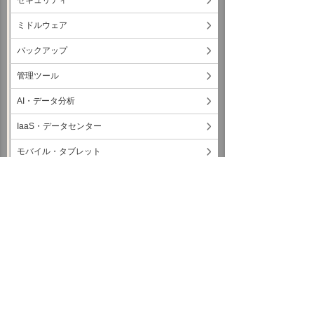
セキュリティ
ミドルウェア
バックアップ
管理ツール
AI・データ分析
IaaS・データセンター
モバイル・タブレット
ネットワーク・回線・IPフォン
クラウド・ASP
コラム
コミュニケーション
各種レポートダウンロード
お客様マイページ
技術サポート情報を探す