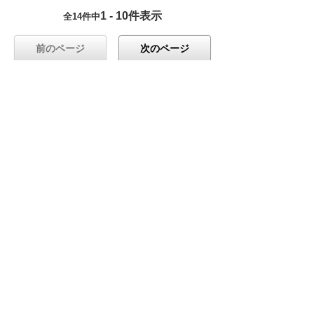
1 - 10件表示
全14件中
前のページ
次のページ
前の画面へ
ナビゲーションメニュー
技術サポート情報を探す
よくあるご質問（FAQ）
製品ごとに便利に使う
ダウンロード
SMILE＆eValue Vシリーズ
CAD