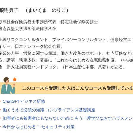
毎熊 典子 （まいくま のりこ）
毎熊社会保険労務士事務所代表 特定社会保険労務士
慶応義塾大学法学部法律学科卒
上級リスクコンサルタント、プライバシーコンサルタント、健康経営エ
イザー、日本テレワーク協会会員。
企業の人事・労務に関する相談、働き方改革のサポート、社内研修など
る。講演・執筆多数。著書に『これからはじめる在宅勤務制度』（中央
版 新入社員実務ハンドブック』（日本生産性本部、共著）がある。
このコースを受講した人はこんなコースも受講してい
ChatGPTビジネス研修
働くうえで必須の知識 コンプライアンス基礎講座
加害者にも被害者にもならないために もう一度学びなおすハラスメン
今日からはじめる！ セキュリティ対策