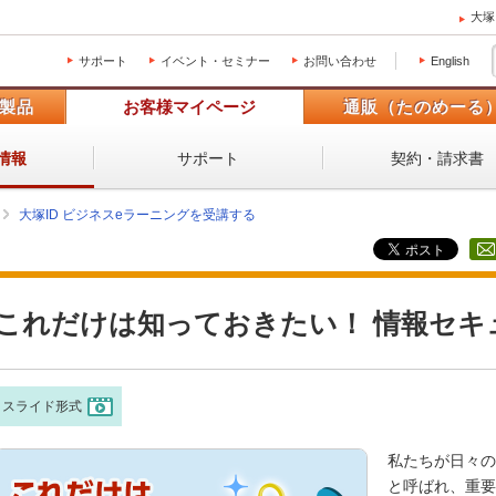
大塚
サポート
イベント・セミナー
お問い合わせ
English
製品
お客様マイページ
通販（たのめーる
サポート
契約・請求書
情報
大塚ID ビジネスeラーニングを受講する
これだけは知っておきたい！ 情報セキ
スライド形式
私たちが日々の
と呼ばれ、重要