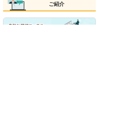
ご紹介
大塚商会では、さまざまな受講形式に対応した
人材育成支援サービスをご用意しています。教
室に通う、Webを使って学びたい、会社に講師
を呼びたいなど、お客様の目的や環境に合わせ
て選択いただけます。
大塚商会のたよれーる 人材育成支援サービス
セキュリティ対策評価制