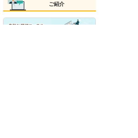
ご紹介
大塚商会では、さまざまな受講形式に対応した
人材育成支援サービスをご用意しています。教
室に通う、Webを使って学びたい、会社に講師
を呼びたいなど、お客様の目的や環境に合わせ
て選択いただけます。
大塚商会のたよれーる 人材育成支援サービス
セキュリティ対策評価制