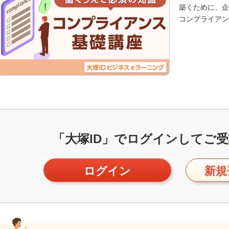
築くために、企
コンプライアン
「大塚ID」で
ログインしてご受
ログイン
新規