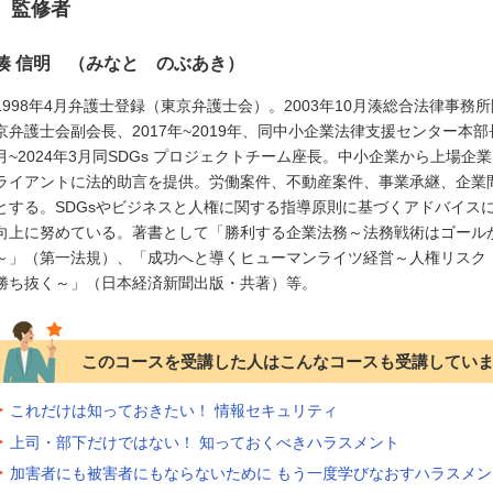
監修者
湊 信明 （みなと のぶあき）
1998年4月弁護士登録（東京弁護士会）。2003年10月湊総合法律事務所
京弁護士会副会長、2017年~2019年、同中小企業法律支援センター本部長
月~2024年3月同SDGs プロジェクトチーム座長。中小企業から上場企
ライアントに法的助言を提供。労働案件、不動産案件、事業承継、企業
とする。SDGsやビジネスと人権に関する指導原則に基づくアドバイス
向上に努めている。著書として「勝利する企業法務～法務戦術はゴール
～」（第一法規）、「成功へと導くヒューマンライツ経営～人権リスク
勝ち抜く～」（日本経済新聞出版・共著）等。
このコースを受講した人はこんなコースも受講してい
これだけは知っておきたい！ 情報セキュリティ
上司・部下だけではない！ 知っておくべきハラスメント
加害者にも被害者にもならないために もう一度学びなおすハラスメン