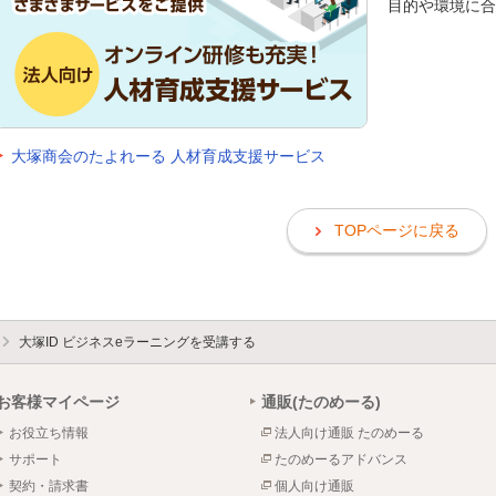
目的や環境に合
大塚商会のたよれーる 人材育成支援サービス
TOPページに戻る
大塚ID ビジネスeラーニングを受講する
お客様マイページ
通販(たのめーる)
お役立ち情報
法人向け通販 たのめーる
サポート
たのめーるアドバンス
契約・請求書
個人向け通販