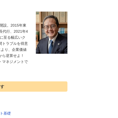
開設。2015年東
代行、2021年4
業に至る幅広いク
間トラブルを得意
により、企業価値
から逆算せよ！
・マネジメントで
ます
ト基礎