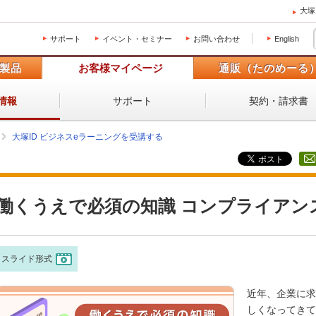
大塚
サポート
イベント・セミナー
お問い合わせ
English
製品
お客様マイページ
通販（たのめーる
サポート
契約・請求書
情報
大塚ID ビジネスeラーニングを受講する
働くうえで必須の知識 コンプライアン
スライド形式
近年、企業に求
しくなってきて