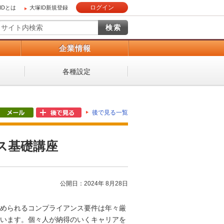
ログイン
IDとは
大塚ID新規登録
）
企業情報
各種設定
後で見る一覧
ス基礎講座
公開日：2024年 8月28日
められるコンプライアンス要件は年々厳
います。個々人が納得のいくキャリアを