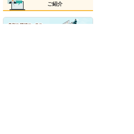
ご紹介
大塚商会では、さまざまな受講形式に対応した
人材育成支援サービスをご用意しています。教
室に通う、Webを使って学びたい、会社に講師
を呼びたいなど、お客様の目的や環境に合わせ
て選択いただけます。
大塚商会のたよれーる 人材育成支援サービス
セキュリティ対策評価制