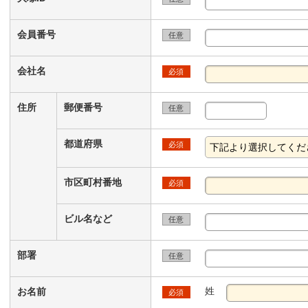
会員番号
任意
会社名
必須
住所
郵便番号
任意
都道府県
必須
市区町村番地
必須
ビル名など
任意
部署
任意
姓
お名前
必須