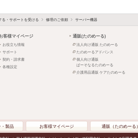
する・サポートを受ける
修理のご依頼
サーバー機器
お客様マイページ
通販(たのめーる)
お役立ち情報
法人向け通販 たのめーる
サポート
たのめーるアドバンス
契約・請求書
個人向け通販
ぱーそなるたのめーる
各種設定
介護用品通販 ケアたのめーる
ン・製品
お客様マイページ
通販（たのめーる