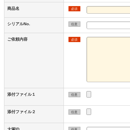
商品名
必須
シリアルNo.
任意
ご依頼内容
必須
添付ファイル１
任意
添付ファイル２
任意
大塚ID
任意