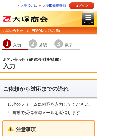
大塚IDとは
大塚ID新規登録
ログイン
お問い合わせ
EPSON(財務/税務)
1
2
3
入力
確認
完了
お問い合わせ（EPSON(財務/税務)）
入力
ご依頼から対応までの流れ
次のフォームに内容を入力してください。
自動で受信確認メールを返信します。
注意事項