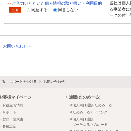
当社は個人
ご入力いただいた個人情報の取り扱い・利用目的
る事業者に
同意する
同意しない
必須
ークの付与
お問い合わせへ
する・サポートを受ける
お問い合わせ
お客様マイページ
通販(たのめーる)
お役立ち情報
法人向け通販 たのめーる
サポート
たのめーるアドバンス
契約・請求書
個人向け通販
ぱーそなるたのめーる
各種設定