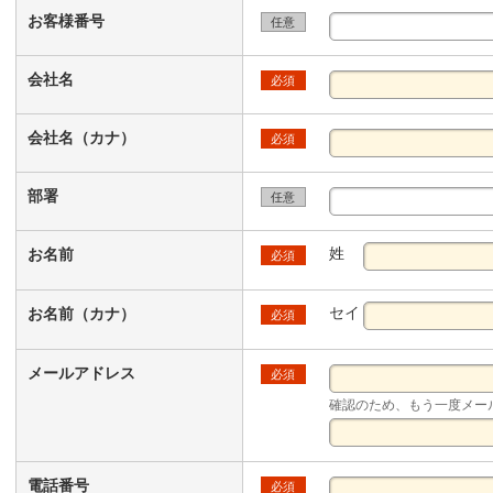
お客様番号
任意
会社名
必須
会社名（カナ）
必須
部署
任意
姓
お名前
必須
セイ
お名前（カナ）
必須
メールアドレス
必須
確認のため、もう一度メー
電話番号
必須