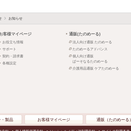
せ
お知らせ
お客様マイページ
通販(たのめーる)
お役立ち情報
法人向け通販 たのめーる
サポート
たのめーるアドバンス
契約・請求書
個人向け通販
ぱーそなるたのめーる
各種設定
介護用品通販 ケアたのめーる
ン・製品
お客様マイページ
通販（たのめーる