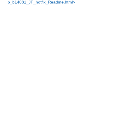
p_b14081_JP_hotfix_Readme.html>
【Apex One SaaS / Standard Endpoint Protecti
onをご利用のお客様】
2025年7月31日に緩和策が適用済みのため、お
客様による対応は不要です。
■ 追加情報・参考リンク
【注意喚起】弊社製品の脆弱性を悪用した攻撃
に関する情報
サポート情報ページ
本脆弱性を悪用するには、攻撃者が対象端末に
アクセスできる必要があります。信頼されたネ
ットワークからのみ管理コンソールへのアクセ
スを許可することで、リスクを軽減することが
可能です。