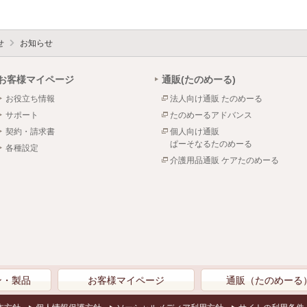
せ
お知らせ
お客様マイページ
通販(たのめーる)
お役立ち情報
法人向け通販 たのめーる
サポート
たのめーるアドバンス
契約・請求書
個人向け通販
ぱーそなるたのめーる
各種設定
介護用品通販 ケアたのめーる
ン・製品
お客様マイページ
通販（たのめーる