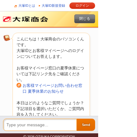
大塚IDとは
大塚ID新規登録
ログイン
閉じる
こんにちは！
大塚商会のパソコンくん
です。
大塚IDとお客様マイページへのログイ
ンについてお答えします。
お客様マイページ窓口の夏季休業につ
いては下記リンク先をご確認くださ
い。
お客様マイページお問い合わせ窓
口 夏季休業のお知らせ
本日はどのようなご質問でしょうか？
下記項目を選択いただくか、ご質問内
容を入力してください。
Send
ログインに関するお困りごと
お客様マイページにログインでき
©
2026 OTSUKA CORPORATION