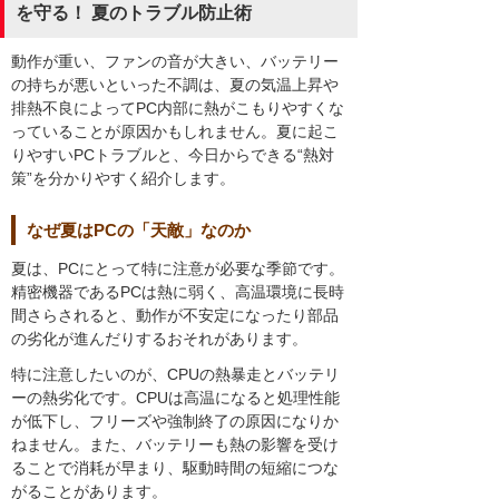
を守る！ 夏のトラブル防止術
動作が重い、ファンの音が大きい、バッテリー
の持ちが悪いといった不調は、夏の気温上昇や
排熱不良によってPC内部に熱がこもりやすくな
っていることが原因かもしれません。夏に起こ
りやすいPCトラブルと、今日からできる“熱対
策”を分かりやすく紹介します。
なぜ夏はPCの「天敵」なのか
夏は、PCにとって特に注意が必要な季節です。
精密機器であるPCは熱に弱く、高温環境に長時
間さらされると、動作が不安定になったり部品
の劣化が進んだりするおそれがあります。
特に注意したいのが、CPUの熱暴走とバッテリ
ーの熱劣化です。CPUは高温になると処理性能
が低下し、フリーズや強制終了の原因になりか
ねません。また、バッテリーも熱の影響を受け
ることで消耗が早まり、駆動時間の短縮につな
がることがあります。