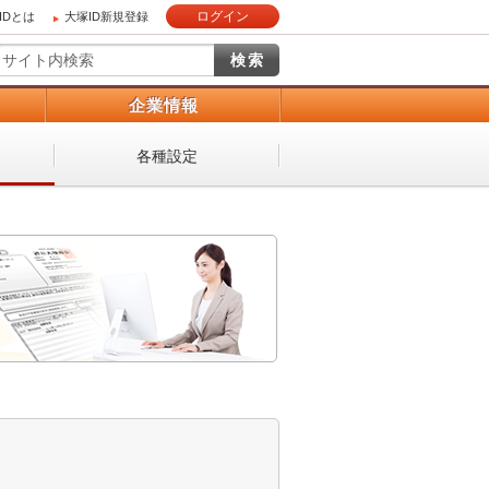
ログイン
IDとは
大塚ID新規登録
）
企業情報
各種設定