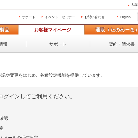
大塚
サポート
イベント・セミナー
お問い合わせ
English
製品
お客様マイページ
通販（たのめーる
情報
サポート
契約・請求書
確認や変更をはじめ、各種設定機能を提供しています。
ログインしてご利用ください。
確認
定
ートメールの受信設定