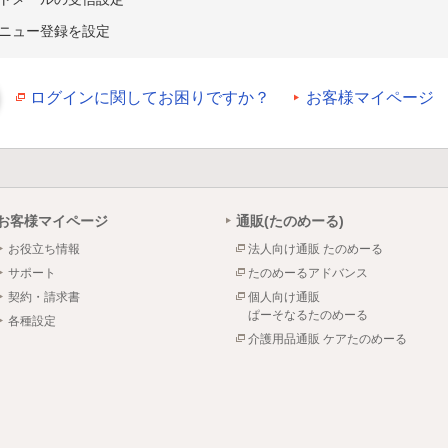
ニュー登録を設定
ログインに関してお困りですか？
お客様マイページ
お客様マイページ
通販(たのめーる)
お役立ち情報
法人向け通販 たのめーる
サポート
たのめーるアドバンス
契約・請求書
個人向け通販
ぱーそなるたのめーる
各種設定
介護用品通販 ケアたのめーる