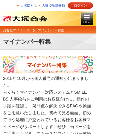
大塚IDとは
大塚ID新規登録
ログイン
お客様マイページ
マイナンバー特集
マイナンバー特集
2015年10月から個人番号の通知が始まりまし
た。
らくらくマイナンバー対応システムとSMILE
BS 人事給与をご利用のお客様向けに、操作の
手順を確認し、疑問点を解決できるFAQや動画
をご用意いたしました。初めて見る画面、初め
て行う処理に戸惑われているお客様をお客様マ
イページがサポートします。ぜひ、当ページを
ご活用いただき、スムーズなマイナンバー業務