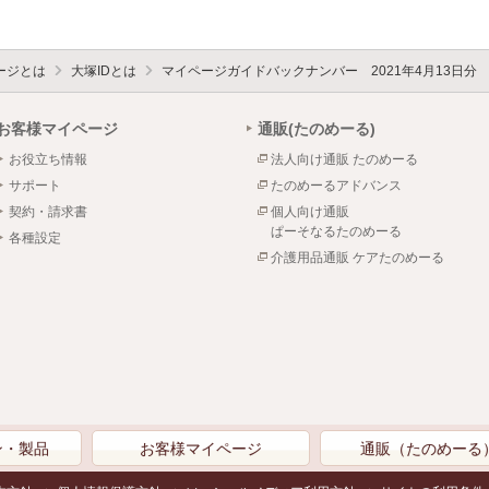
ージとは
大塚IDとは
マイページガイドバックナンバー 2021年4月13日分
お客様マイページ
通販(たのめーる)
お役立ち情報
法人向け通販 たのめーる
サポート
たのめーるアドバンス
契約・請求書
個人向け通販
ぱーそなるたのめーる
各種設定
介護用品通販 ケアたのめーる
ン・製品
お客様マイページ
通販（たのめーる