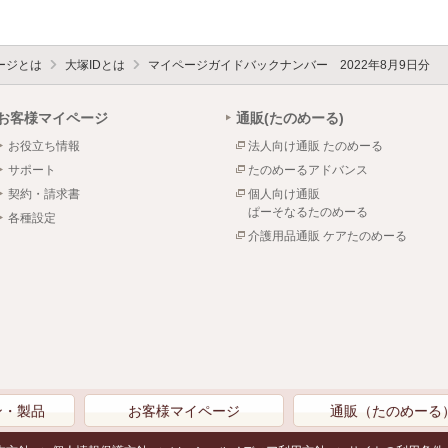
ージとは
大塚IDとは
マイページガイドバックナンバー 2022年8月9日分
お客様マイページ
通販(たのめーる)
お役立ち情報
法人向け通販 たのめーる
サポート
たのめーるアドバンス
契約・請求書
個人向け通販
ぱーそなるたのめーる
各種設定
介護用品通販 ケアたのめーる
ン・製品
お客様マイページ
通販（たのめーる