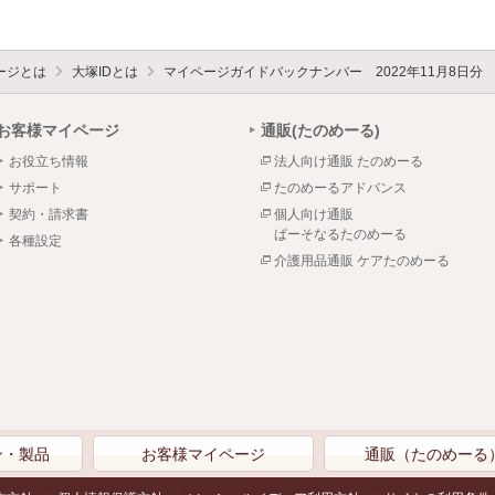
ージとは
大塚IDとは
マイページガイドバックナンバー 2022年11月8日分
お客様マイページ
通販(たのめーる)
お役立ち情報
法人向け通販 たのめーる
サポート
たのめーるアドバンス
契約・請求書
個人向け通販
ぱーそなるたのめーる
各種設定
介護用品通販 ケアたのめーる
ン・製品
お客様マイページ
通販（たのめーる