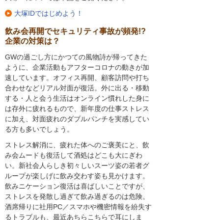
大塚IDではじめよう！
飲み会再開でセキュリティ事故が頻発!?
企業の対策は？
GWの過ごし方にかつての風物詩が帰ってきた
ように、企業活動もアフターコロナの動きが加
速しています。オフィス再開、顧客訪問や打ち
合わせなどリアル対面が復活。外に出る・移動
する・人と会う生活はオンライン慣れした身に
は存外に疲れるもので、新年度の仕事ストレス
に加え、対面疲れのダブルパンチを実感してい
る方も多いでしょう。
ストレス解消に、疲れた体へのご褒美にと、飲
み会ムードも復活して酒処はどこも大にぎわ
い。新社会人らしき初々しいスーツ姿の若者グ
ループが楽しげに飲み交わす姿も見かけます。
飲みニケーション復活は喜ばしいことですが、
ストレスを発散し過ぎて飲み過ぎるのは危険。
酒席帰りに社用PC／スマホや機密情報を紛失す
るトラブルも、最近あちらこちらで耳にしま