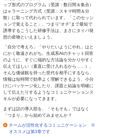
ップ形式のプログラム（受講：数日間＆集合）
はｅラーニング方式（受講：スキマ時間＆分
散）に取って代わられています。「このセッシ
ョンで覚えること」、つまり“オチ”まで最短で
誘導するこうした研修手法は、まさにタイパ発
想の産物といえましょう。
「自分で考えろ」「やりたいようにやれ」はと
にかく敬遠されがち。生成系AIのチャット回答
のように、すぐに端的な方法論を分かりやすく
伝えてほしい（素直に受け入れるから……）。
そんな価値観を持った世代を相手にするなら、
情報は短時間で効率よく理解できるよう、小分
けにパッケージ化したり、課題と結論を明確に
して伝えたりするようなコミュニケーションス
キルが必要になってきます。
まずは話の導入部を、「そもそも」ではなく
「つまり」から始めてみませんか？
チームが活性化するコミュニケーション ※
オススメは第3章です