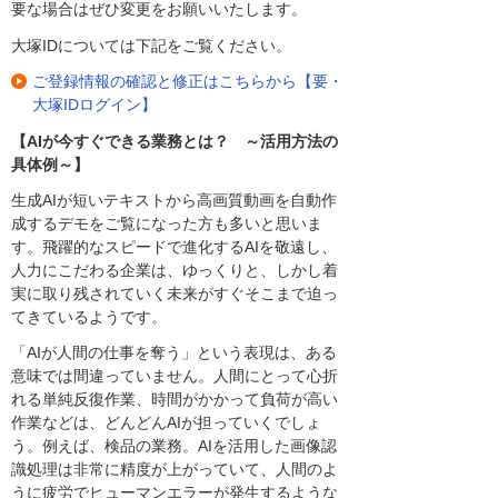
要な場合はぜひ変更をお願いいたします。
大塚IDについては下記をご覧ください。
ご登録情報の確認と修正はこちらから【要・
大塚IDログイン】
【AIが今すぐできる業務とは？ ～活用方法の
具体例～】
生成AIが短いテキストから高画質動画を自動作
成するデモをご覧になった方も多いと思いま
す。飛躍的なスピードで進化するAIを敬遠し、
人力にこだわる企業は、ゆっくりと、しかし着
実に取り残されていく未来がすぐそこまで迫っ
てきているようです。
「AIが人間の仕事を奪う」という表現は、ある
意味では間違っていません。人間にとって心折
れる単純反復作業、時間がかかって負荷が高い
作業などは、どんどんAIが担っていくでしょ
う。例えば、検品の業務。AIを活用した画像認
識処理は非常に精度が上がっていて、人間のよ
うに疲労でヒューマンエラーが発生するような