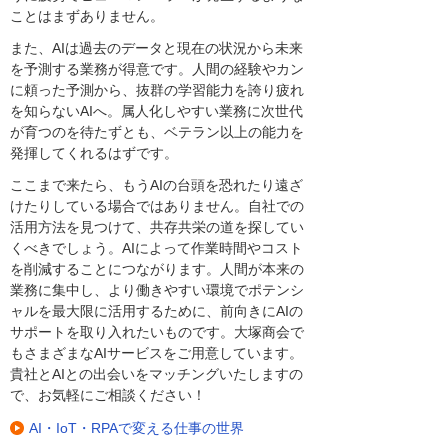
ことはまずありません。
また、AIは過去のデータと現在の状況から未来
を予測する業務が得意です。人間の経験やカン
に頼った予測から、抜群の学習能力を誇り疲れ
を知らないAIへ。属人化しやすい業務に次世代
が育つのを待たずとも、ベテラン以上の能力を
発揮してくれるはずです。
ここまで来たら、もうAIの台頭を恐れたり遠ざ
けたりしている場合ではありません。自社での
活用方法を見つけて、共存共栄の道を探してい
くべきでしょう。AIによって作業時間やコスト
を削減することにつながります。人間が本来の
業務に集中し、より働きやすい環境でポテンシ
ャルを最大限に活用するために、前向きにAIの
サポートを取り入れたいものです。大塚商会で
もさまざまなAIサービスをご用意しています。
貴社とAIとの出会いをマッチングいたしますの
で、お気軽にご相談ください！
AI・IoT・RPAで変える仕事の世界